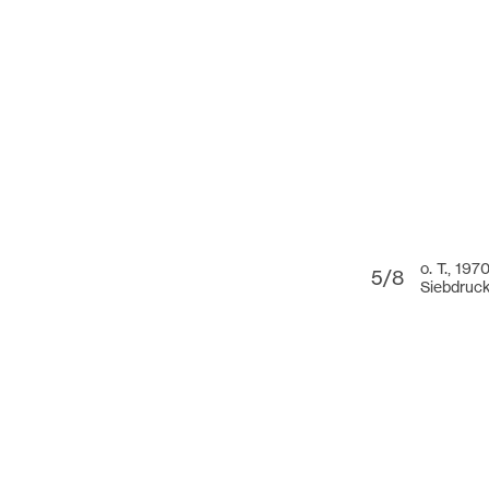
o. T., 197
5/8
Siebdruc