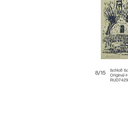
Schloß S
8/15
Original-
RUD742