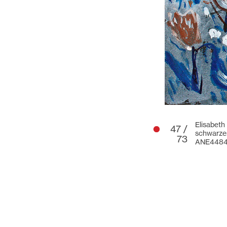
Elisabeth
47 /
schwarze
73
ANE448