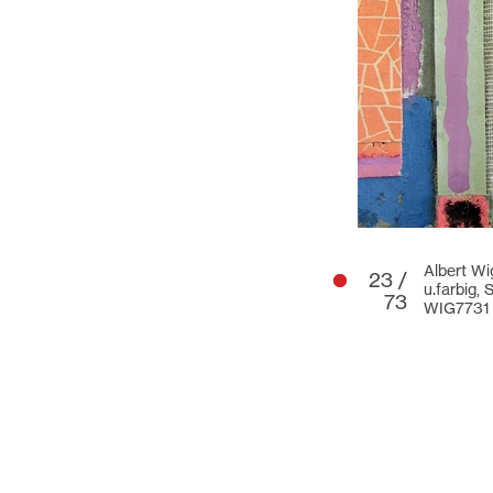
Albert Wi
23 /
u.farbig,
73
WIG7731