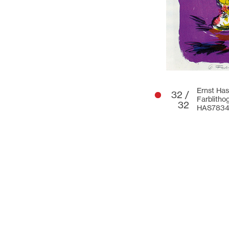
Ernst Has
32 /
Farblitho
32
HAS783