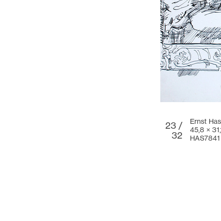
Ernst Has
23 /
45,8 × 31
32
HAS7841