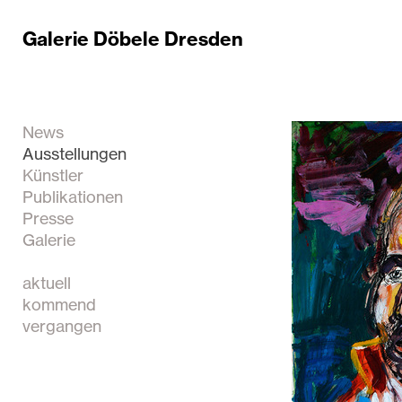
Galerie Döbele Dresden
News
Ausstellungen
Künstler
Publikationen
Presse
Galerie
aktuell
kommend
vergangen