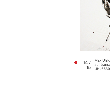
Max Uhlig
14 /
auf tran
15
UHL6539