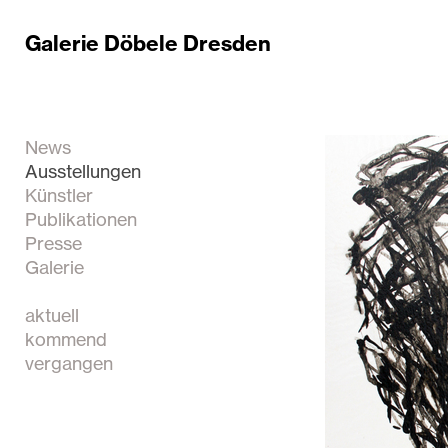
Galerie Döbele Dresden
News
Ausstellungen
Künstler
Publikationen
Presse
Galerie
aktuell
kommend
vergangen