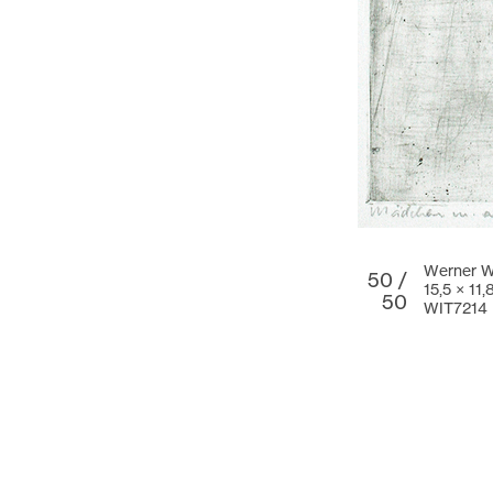
Werner Wi
50 /
15,5 × 11
50
WIT7214