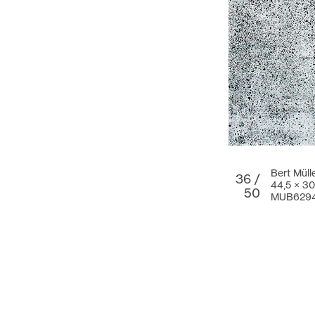
Bert Müll
36 /
44,5 × 3
50
MUB629