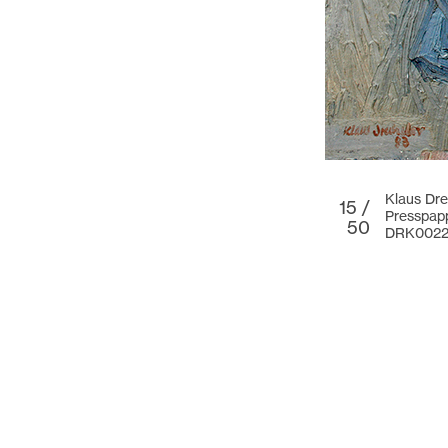
Klaus Dre
15 /
Presspap
50
DRK002