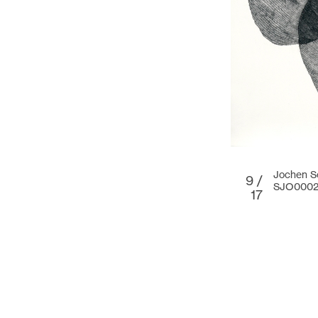
Jochen Sc
9 /
SJO000
17