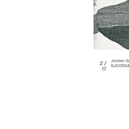
Jochen Sc
2 /
SJO000
17