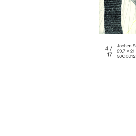
Jochen Sc
4 /
29,7 × 21
17
SJO0012