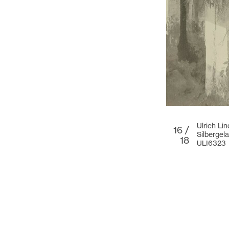
Ulrich Li
16 /
Silbergel
18
ULI6323