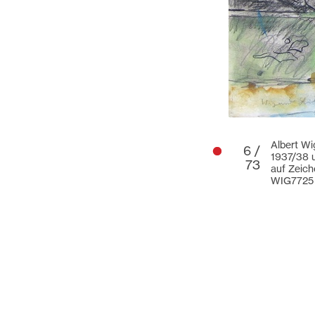
Albert Wi
6 /
1937/38 u
73
auf Zeich
WIG7725