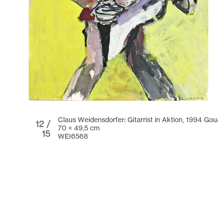
Claus Weidensdorfer: Gitarrist in Aktion, 1994 Go
12 /
70 × 49,5 cm
15
WEI6568