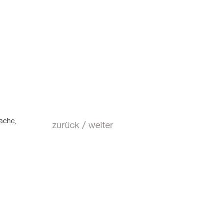
uache,
zurück
/
weiter