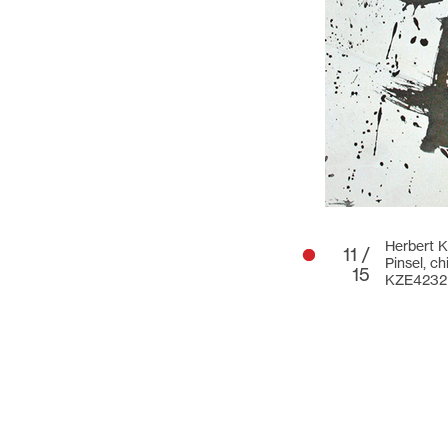
Herbert K
11 /
Pinsel, c
15
KZE4232