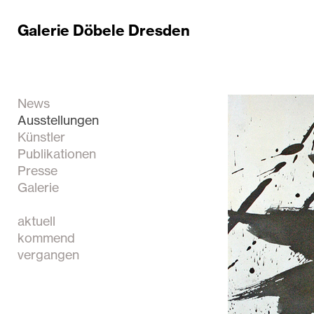
Galerie Döbele Dresden
News
Ausstellungen
Künstler
Publikationen
Presse
Galerie
aktuell
kommend
vergangen