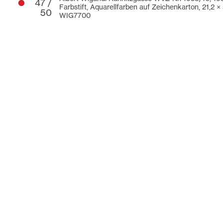
47 /
Farbstift, Aquarellfarben auf Zeichenkarton,
21,2 ×
50
WIG7700