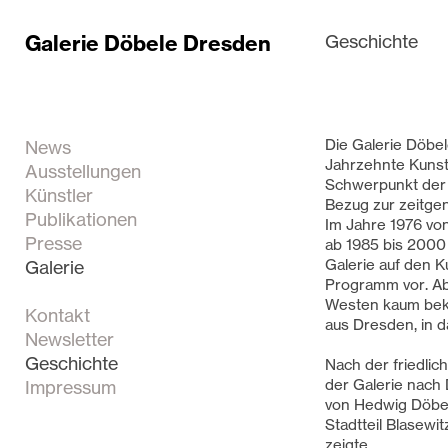
Galerie Döbele Dresden
Geschichte
Die Galerie Döbel
News
Jahrzehnte Kuns
Ausstellungen
Schwerpunkt der 
Künstler
Bezug zur zeitge
Publikationen
Im Jahre 1976 vo
Presse
ab 1985 bis 2000 m
Galerie auf den 
Galerie
Programm vor. Ab
Westen kaum bek
Kontakt
aus Dresden, in
Newsletter
Geschichte
Nach der friedlic
der Galerie nach 
Impressum
von Hedwig Döbel
Stadtteil Blasewi
zeigte.